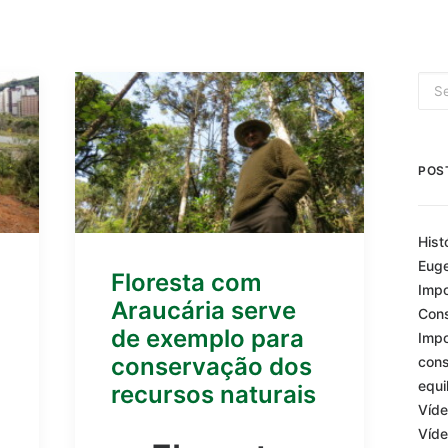
POS
Hist
Euge
Floresta com
Impo
Araucária serve
Cons
de exemplo para
Impo
conservação dos
cons
equi
recursos naturais
Víde
Víde