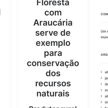
Floresta
l
com
COM
Araucária
serve de
Um c
mun
exemplo
para
ARQ
conservação
dos
a
j
recursos
d
m
naturais
a
m