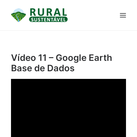
PROJETO
TECNOLOGIAS
PARTICIPE
NOTÍCIAS
Vídeo 11 – Google Earth
JANELA DO CONHECIMENTO
Base de Dados
RESULTADOS ALCANÇADOS