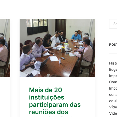
POS
Hist
Euge
Impo
Cons
Impo
Mais de 20
cons
instituições
equi
participaram das
Víde
reuniões dos
Víde