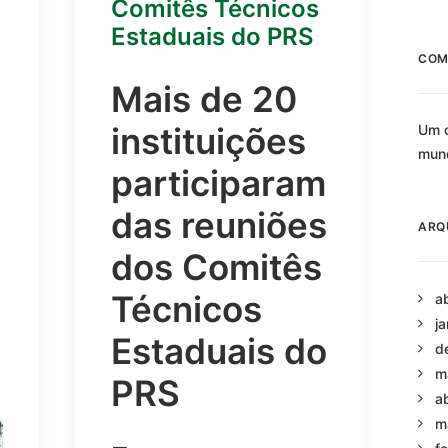
Comitês Técnicos
Estaduais do PRS
COM
Mais de 20
instituições
Um c
mun
participaram
das reuniões
ARQ
dos Comitês
Técnicos
a
j
Estaduais do
d
m
PRS
a
m