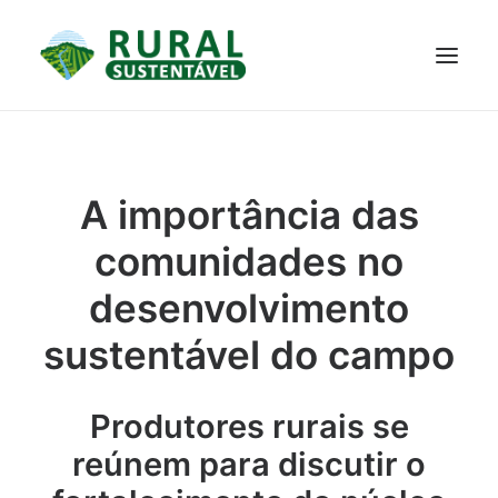
PROJETO
TECNOLOGIAS
PARTICIPE
NOTÍCIAS
A importância das
JANELA DO CONHECIMENTO
comunidades no
desenvolvimento
sustentável do campo
Produtores rurais se
reúnem para discutir o
RESULTADOS ALCANÇADOS