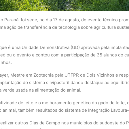
o Paraná, foi sede, no dia 17 de agosto, de evento técnico pro
 uma ação de transferência de tecnologia sobre agricultura sust
 que é uma Unidade Demonstrativa (UD) aprovada pela implanta
sediou o evento e contou com a participação de 35 alunos do c
inhos.
ayer, Mestre em Zootecnia pela UTFPR de Dois Vizinhos e respo
mplantação do sistema silvipastoril dando destaque ao equilíbri
 verde usada na alimentação do animal.
utividade de leite e o melhoramento genético do gado de leite,
o animal, também resultados do sistema de Integração Lavoura-
 realizar outros Dias de Campo nos municípios do sudoeste do