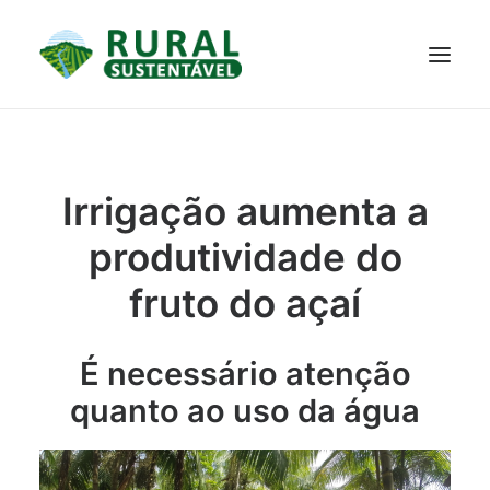
PROJETO
TECNOLOGIAS
PARTICIPE
NOTÍCIAS
Irrigação aumenta a
JANELA DO CONHECIMENTO
produtividade do
fruto do açaí
É necessário atenção
quanto ao uso da água
RESULTADOS ALCANÇADOS