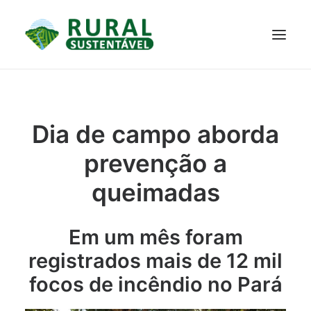
PROJETO
TECNOLOGIAS
PARTICIPE
NOTÍCIAS
Dia de campo aborda
JANELA DO CONHECIMENTO
prevenção a
queimadas
Em um mês foram
registrados mais de 12 mil
focos de incêndio no Pará
RESULTADOS ALCANÇADOS