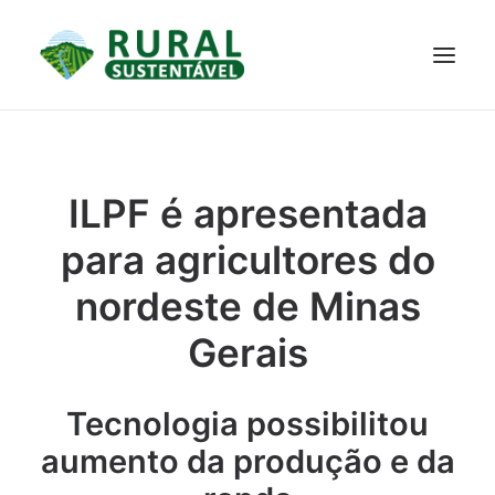
PROJETO
TECNOLOGIAS
PARTICIPE
NOTÍCIAS
ILPF é apresentada
JANELA DO CONHECIMENTO
para agricultores do
nordeste de Minas
Gerais
Tecnologia possibilitou
aumento da produção e da
RESULTADOS ALCANÇADOS