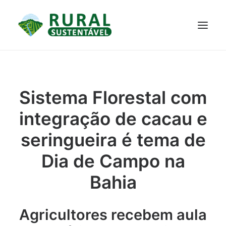
PROJETO
TECNOLOGIAS
PARTICIPE
NOTÍCIAS
Sistema Florestal com
JANELA DO CONHECIMENTO
integração de cacau e
seringueira é tema de
Dia de Campo na
Bahia
Agricultores recebem aula
RESULTADOS ALCANÇADOS