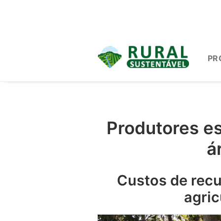
PR
Produtores e
á
Custos de recu
agric