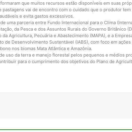
nformaram que muitos recursos estão disponíveis em suas própr
e pastagens vai de encontro com o cuidado que o produtor tem
audáveis e evita gastos excessivos.
 de uma parceria entre Fundo Internacional para o Clima (Intern
entação, da Pesca e dos Assuntos Rurais do Governo Britânico 
o da Agricultura, Pecuária e Abastecimento (MAPA), e a Empresa
tuto de Desenvolvimento Sustentável (IABS), com foco em ações
rbono nos biomas Mata Atlântica e Amazônia.
 de uso da terra e manejo florestal pelos pequenos e médios pr
ontribuir para o cumprimento dos objetivos do Plano de Agricu