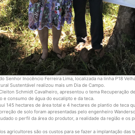
do Senhor Inocêncio Ferreira Lima, localizada na linha P18 Velh
Rural Sustentável realizou mais um Dia de Campo.
 Cleiton Schmidt Cavalheiro, apresentou o tema Recuperação 
io e consumo de água do eucalipto e da teca.
ui 145 hectares de área total e 4 hectares de plantio de teca q
 correção de solo foram apresentadas pelo engenheiro Wanders
udado o perfil da área do produtor, a realidade da região e os 
s agricultores são os custos para se fazer a implantação das 