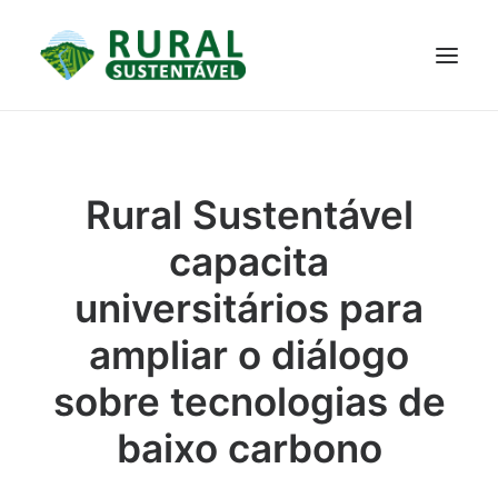
PROJETO
TECNOLOGIAS
PARTICIPE
NOTÍCIAS
Rural Sustentável
JANELA DO CONHECIMENTO
capacita
universitários para
ampliar o diálogo
sobre tecnologias de
baixo carbono
RESULTADOS ALCANÇADOS