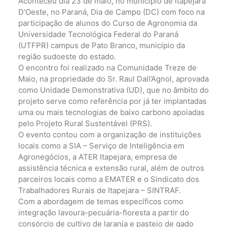
Aconteceu dia 23 de maio, no município de Itapejara
D’Oeste, no Paraná, Dia de Campo (DC) com foco na
participação de alunos do Curso de Agronomia da
Universidade Tecnológica Federal do Paraná
(UTFPR) campus de Pato Branco, município da
região sudoeste do estado.
O encontro foi realizado na Comunidade Treze de
Maio, na propriedade do Sr. Raul Dall’Agnol, aprovada
como Unidade Demonstrativa (UD), que no âmbito do
projeto serve como referência por já ter implantadas
uma ou mais tecnologias de baixo carbono apoiadas
pelo Projeto Rural Sustentável (PRS).
O evento contou com a organização de instituições
locais como a SIA – Serviço de Inteligência em
Agronegócios, a ATER Itapejara, empresa de
assistência técnica e extensão rural, além de outros
parceiros locais como a EMATER e o Sindicato dos
Trabalhadores Rurais de Itapejara – SINTRAF.
Com a abordagem de temas específicos como
integração lavoura-pecuária-floresta a partir do
consórcio de cultivo de laranja e pastejo de gado