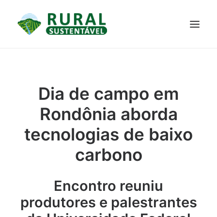
PROJETO
TECNOLOGIAS
PARTICIPE
NOTÍCIAS
Dia de campo em
JANELA DO CONHECIMENTO
Rondônia aborda
tecnologias de baixo
carbono
Encontro reuniu
produtores e palestrantes
RESULTADOS ALCANÇADOS