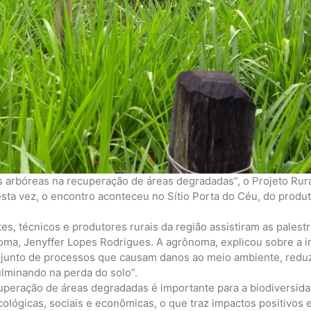
 arbóreas na recuperação de áreas degradadas”, o Projeto Rura
a vez, o encontro aconteceu no Sítio Porta do Céu, do produto
es, técnicos e produtores rurais da região assistiram as palest
oma, Jenyffer Lopes Rodrigues. A agrônoma, explicou sobre a i
junto de processos que causam danos ao meio ambiente, reduz
ulminando na perda do solo”.
uperação de áreas degradadas é importante para a biodiversida
cológicas, sociais e econômicas, o que traz impactos positivos 