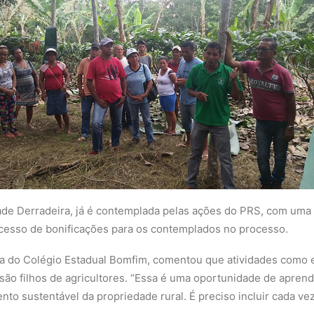
de Derradeira, já é contemplada pelas ações do PRS, com uma
cesso de bonificações para os contemplados no processo.
ra do Colégio Estadual Bomfim, comentou que atividades como e
são filhos de agricultores. “Essa é uma oportunidade de apren
to sustentável da propriedade rural. É preciso incluir cada ve