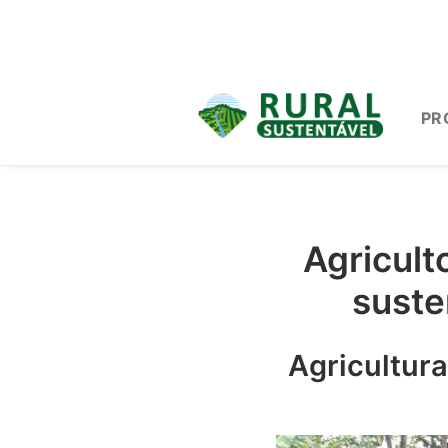
PR
Agricult
suste
Agricultur