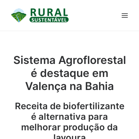
PROJETO
TECNOLOGIAS
PARTICIPE
NOTÍCIAS
Sistema Agroflorestal
JANELA DO CONHECIMENTO
é destaque em
Valença na Bahia
Receita de biofertilizante
é alternativa para
melhorar produção da
lavoura
RESULTADOS ALCANÇADOS