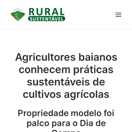
PROJETO
TECNOLOGIAS
PARTICIPE
NOTÍCIAS
Agricultores baianos
JANELA DO CONHECIMENTO
conhecem práticas
sustentáveis de
cultivos agrícolas
Propriedade modelo foi
palco para o Dia de
RESULTADOS ALCANÇADOS