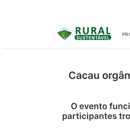
PR
Cacau orgân
O evento func
participantes tr