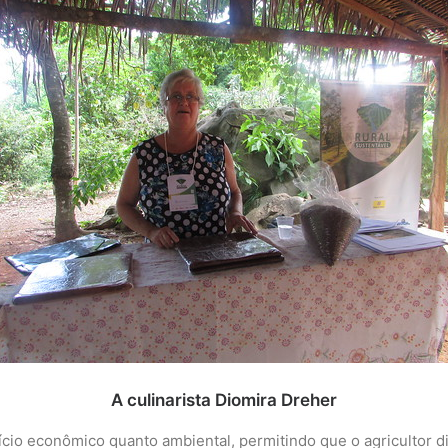
A culinarista Diomira Dreher
io econômico quanto ambiental, permitindo que o agricultor di