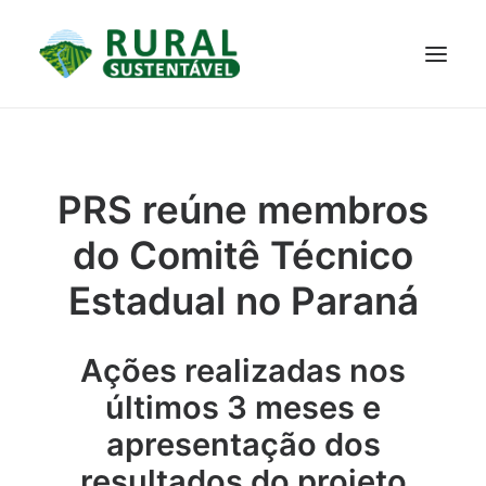
PROJETO
TECNOLOGIAS
PARTICIPE
NOTÍCIAS
PRS reúne membros
JANELA DO CONHECIMENTO
do Comitê Técnico
Estadual no Paraná
Ações realizadas nos
últimos 3 meses e
apresentação dos
resultados do projeto
RESULTADOS ALCANÇADOS