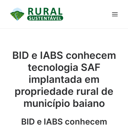
PROJETO
TECNOLOGIAS
PARTICIPE
NOTÍCIAS
BID e IABS conhecem
JANELA DO CONHECIMENTO
tecnologia SAF
implantada em
propriedade rural de
município baiano
BID e IABS conhecem
RESULTADOS ALCANÇADOS