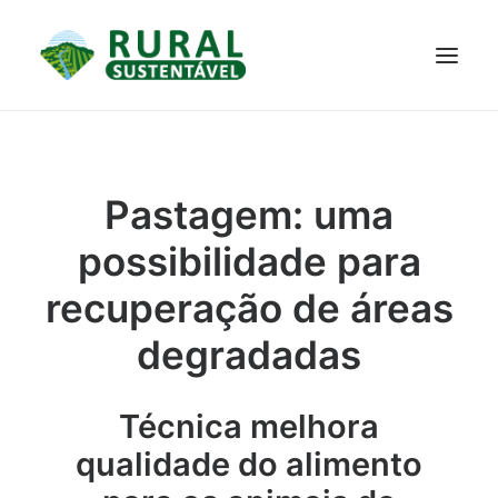
PROJETO
TECNOLOGIAS
PARTICIPE
NOTÍCIAS
Pastagem: uma
JANELA DO CONHECIMENTO
possibilidade para
recuperação de áreas
degradadas
Técnica melhora
qualidade do alimento
RESULTADOS ALCANÇADOS