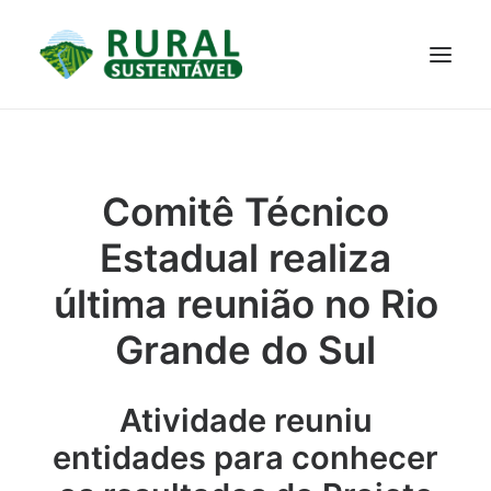
PROJETO
TECNOLOGIAS
PARTICIPE
NOTÍCIAS
Comitê Técnico
JANELA DO CONHECIMENTO
Estadual realiza
última reunião no Rio
Grande do Sul
Atividade reuniu
entidades para conhecer
RESULTADOS ALCANÇADOS