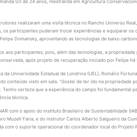
Amanda Gil de 24 anos, mestranda em Agricultura Conservacioni
strutores realizaram uma visita técnica no Rancho Universo Real
a, os participantes puderam trocar experiências e equiparar o
, Felipe Domansky, aproveitando as tecnologias de baixo carbon
os aos participantes, pois, além das tecnologias, a propriedad
onservada, após projeto de recuperação iniciado por Felipe há 
 da Universidade Estadual de Londrina (UEL), Romário Fortunat
o do conteúdo visto em sala. “Gostei de ter ido na propriedade po
. Tenho certeza que a experiência do campo foi fundamental par
ência técnica.
NAR com o apoio do Instituto Brasileiro de Sustentabilidade (IA
ro Muzell Faria, e do instrutor Carlos Alberto Salgueiro da Cu
a com o suporte operacional do coordenador local do Projeto R