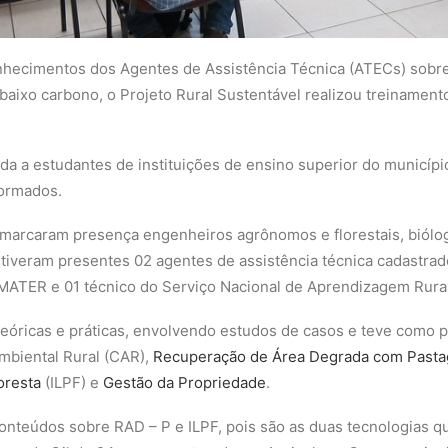
nhecimentos dos Agentes de Assistência Técnica (ATECs) sobre
baixo carbono, o Projeto Rural Sustentável realizou treinament
da a estudantes de instituições de ensino superior do municípi
formados.
, marcaram presença engenheiros agrônomos e florestais, biólo
stiveram presentes 02 agentes de assistência técnica cadastra
MATER e 01 técnico do Serviço Nacional de Aprendizagem Rural 
eóricas e práticas, envolvendo estudos de casos e teve como p
mbiental Rural (CAR),
Recuperação de Área Degrada com Past
oresta
(ILPF) e
Gestão da Propriedade
.
 conteúdos sobre RAD – P e ILPF, pois são as duas tecnologias q