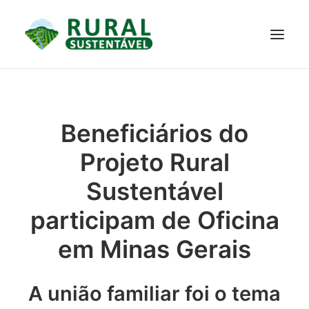
PROJETO
TECNOLOGIAS
PARTICIPE
NOTÍCIAS
Beneficiários do
JANELA DO CONHECIMENTO
Projeto Rural
Sustentável
participam de Oficina
em Minas Gerais
A união familiar foi o tema
RESULTADOS ALCANÇADOS