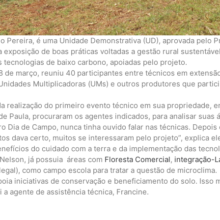
o Pereira, é uma Unidade Demonstrativa (UD), aprovada pelo Pr
 exposição de boas práticas voltadas a gestão rural sustentável
s tecnologias de baixo carbono, apoiadas pelo projeto.
8 de março, reuniu 40 participantes entre técnicos em extensã
nidades Multiplicadoras (UMs) e outros produtores que partic
 da realização do primeiro evento técnico em sua propriedade,
 Paula, procuraram os agentes indicados, para analisar suas ár
ro Dia de Campo, nunca tinha ouvido falar nas técnicas. Depois
s dava certo, muitos se interessaram pelo projeto”, explica el
nefícios do cuidado com a terra e da implementação das tecnol
 Nelson, já possuia áreas com
Floresta Comercial
,
integração-L
legal), como campo escola para tratar a questão de microclima.
poia iniciativas de conservação e beneficiamento do solo. Isso
 a agente de assistência técnica, Francine.