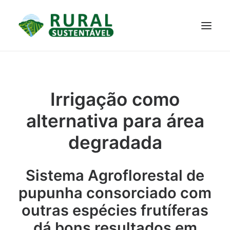
PROJETO
TECNOLOGIAS
PARTICIPE
NOTÍCIAS
Irrigação como
JANELA DO CONHECIMENTO
alternativa para área
degradada
Sistema Agroflorestal de
pupunha consorciado com
outras espécies frutíferas
dá bons resultados em
RESULTADOS ALCANÇADOS