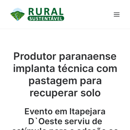
PROJETO
TECNOLOGIAS
PARTICIPE
NOTÍCIAS
Produtor paranaense
JANELA DO CONHECIMENTO
implanta técnica com
pastagem para
recuperar solo
Evento em Itapejara
D`Oeste serviu de
RESULTADOS ALCANÇADOS