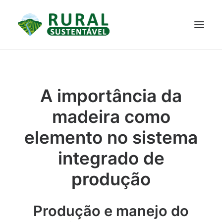
PROJETO
TECNOLOGIAS
PARTICIPE
NOTÍCIAS
A importância da
JANELA DO CONHECIMENTO
madeira como
elemento no sistema
integrado de
produção
Produção e manejo do
RESULTADOS ALCANÇADOS