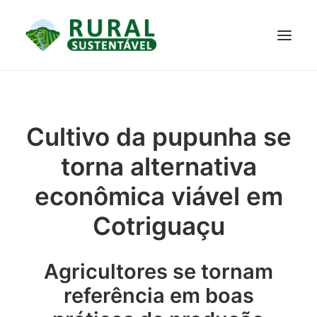
PROJETO
TECNOLOGIAS
PARTICIPE
NOTÍCIAS
Cultivo da pupunha se
JANELA DO CONHECIMENTO
torna alternativa
econômica viável em
Cotriguaçu
Agricultores se tornam
referência em boas
RESULTADOS ALCANÇADOS