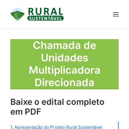
PROJETO
Chamada de
TECNOLOGIAS
PARTICIPE
NOTÍCIAS
Unidades
JANELA DO CONHECIMENTO
Multiplicadora
Direcionada
Baixe o edital completo
em PDF
1. Apresentação do Projeto Rural Sustentável
RESULTADOS ALCANÇADOS