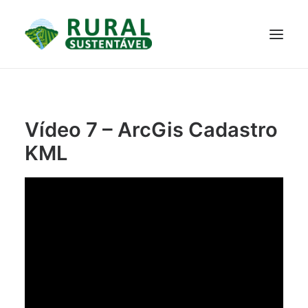
PROJETO
TECNOLOGIAS
PARTICIPE
NOTÍCIAS
Vídeo 7 – ArcGis Cadastro
JANELA DO CONHECIMENTO
KML
RESULTADOS ALCANÇADOS